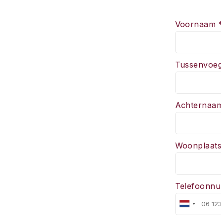
Voornaam 
Tussenvoeg
Achternaa
Woonplaats
Telefoonn