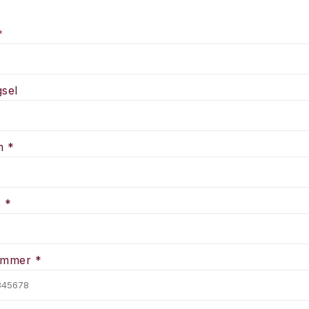
*
sel
m *
 *
ummer *